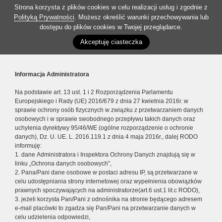
Strona korzysta z plików cookies w celu realizacji usług i zgodnie z
Polityką Prywatności
. Możesz określić warunki przechowywania lub
dostępu do plików cookies w Twojej przeglądarce.
Akceptuję ciasteczka
Informacja Administratora
Na podstawie art. 13 ust. 1 i 2 Rozporządzenia Parlamentu
Europejskiego i Rady (UE) 2016/679 z dnia 27 kwietnia 2016r. w
sprawie ochrony osób fizycznych w związku z przetwarzaniem danych
osobowych i w sprawie swobodnego przepływu takich danych oraz
uchylenia dyrektywy 95/46/WE (ogólne rozporządzenie o ochronie
danych), Dz. U. UE. L. 2016.119.1 z dnia 4 maja 2016r., dalej RODO
informuję:
1. dane Administratora i Inspektora Ochrony Danych znajdują się w
linku „Ochrona danych osobowych”,
2. Pana/Pani dane osobowe w postaci adresu IP, są przetwarzane w
celu udostępniania strony internetowej oraz wypełnienia obowiązków
prawnych spoczywających na administratorze(art.6 ust.1 lit.c RODO),
3. jeżeli korzysta Pan/Pani z odnośnika na stronie będącego adresem
e-mail placówki to zgadza się Pan/Pani na przetwarzanie danych w
celu udzielenia odpowiedzi,