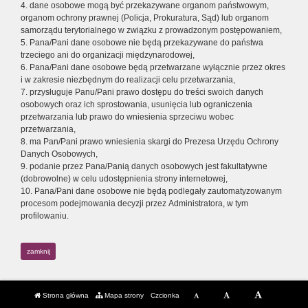
4. dane osobowe mogą być przekazywane organom państwowym,
organom ochrony prawnej (Policja, Prokuratura, Sąd) lub organom
samorządu terytorialnego w związku z prowadzonym postępowaniem,
5. Pana/Pani dane osobowe nie będą przekazywane do państwa
trzeciego ani do organizacji międzynarodowej,
6. Pana/Pani dane osobowe będą przetwarzane wyłącznie przez okres
i w zakresie niezbędnym do realizacji celu przetwarzania,
7. przysługuje Panu/Pani prawo dostępu do treści swoich danych
osobowych oraz ich sprostowania, usunięcia lub ograniczenia
przetwarzania lub prawo do wniesienia sprzeciwu wobec
przetwarzania,
8. ma Pan/Pani prawo wniesienia skargi do Prezesa Urzędu Ochrony
Danych Osobowych,
9. podanie przez Pana/Panią danych osobowych jest fakultatywne
(dobrowolne) w celu udostępnienia strony internetowej,
10. Pana/Pani dane osobowe nie będą podlegały zautomatyzowanym
procesom podejmowania decyzji przez Administratora, w tym
profilowaniu.
zamknij
Strona główna
Mapa strony
Czcionka