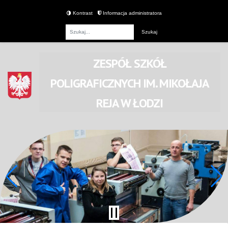
Kontrast
Informacja administratora
Fraza
ZESPÓŁ SZKÓŁ
POLIGRAFICZNYCH
IM. MIKOŁAJA
REJA
W ŁODZI