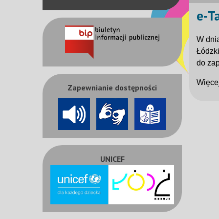
e-T
W dni
Łódzki
do za
Więcej
Zapewnianie dostępności
UNICEF