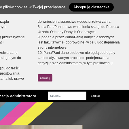
o plików cookies w Twojej przeglądarce.
Akceptuję ciasteczka
orządu
do wniesienia sprzeciwu wobec przetwarzania,
onym
8. ma Pan/Pani prawo wniesienia skargi do Prezesa
Urzędu Ochrony Danych Osobowych,
dą przekazywane
9. podanie przez Pana/Panią danych osobowych
cji
jest fakultatywne (dobrowolne) w celu udostępnienia
strony internetowej,
zetwarzane
10. Pana/Pani dane osobowe nie będą podlegały
niezbędnym do
zautomatyzowanym procesom podejmowania
decyzji przez Administratora, w tym profilowaniu.
ępu do treści
prostowania,
zamknij
zania lub prawo
acja administratora
Fraza