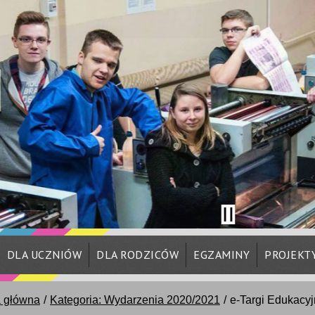
DLA UCZNIÓW
DLA RODZICÓW
EGZAMINY
PROJEKT
a główna
Kategoria: Wydarzenia 2020/2021
e-Targi Edukacy