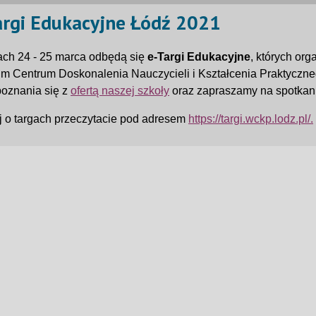
argi Edukacyjne Łódź 2021
ach 24 - 25 marca odbędą się
e-Targi Edukacyjne
, których or
m Centrum Doskonalenia Nauczycieli i Kształcenia Praktyczne
poznania się z
ofertą naszej szkoły
oraz zapraszamy na spotkan
 o targach przeczytacie pod adresem
https://targi.wckp.lodz.pl/.