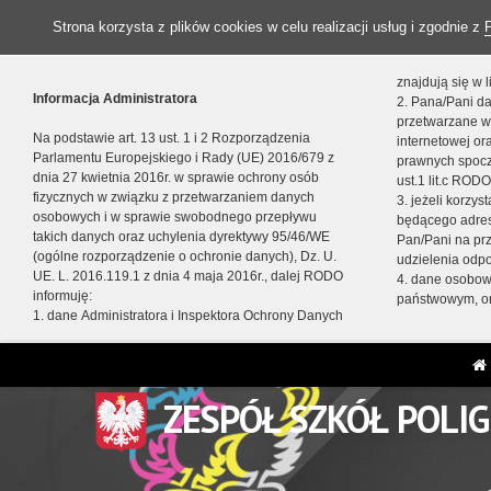
Strona korzysta z plików cookies w celu realizacji usług i zgodnie z
znajdują się w
Informacja Administratora
2. Pana/Pani da
przetwarzane w
Na podstawie art. 13 ust. 1 i 2 Rozporządzenia
internetowej o
Parlamentu Europejskiego i Rady (UE) 2016/679 z
prawnych spocz
dnia 27 kwietnia 2016r. w sprawie ochrony osób
ust.1 lit.c RODO
fizycznych w związku z przetwarzaniem danych
3. jeżeli korzy
osobowych i w sprawie swobodnego przepływu
będącego adres
takich danych oraz uchylenia dyrektywy 95/46/WE
Pan/Pani na pr
(ogólne rozporządzenie o ochronie danych), Dz. U.
udzielenia odp
UE. L. 2016.119.1 z dnia 4 maja 2016r., dalej RODO
4. dane osobo
informuję:
państwowym, or
1. dane Administratora i Inspektora Ochrony Danych
ZESPÓŁ SZKÓŁ POLI