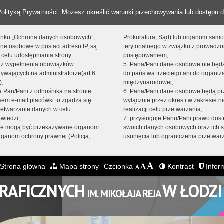
Polityką Prywatności
. Możesz określić warunki przechowywania lub dostępu d
 linku „Ochrona danych osobowych”,
Prokuratura, Sąd) lub organom sam
ne osobowe w postaci adresu IP, są
terytorialnego w związku z prowadz
 celu udostępniania strony
postępowaniem,
raz wypełnienia obowiązków
5. Pana/Pani dane osobowe nie bę
ywających na administratorze(art.6
do państwa trzeciego ani do organiza
),
międzynarodowej,
sta Pan/Pani z odnośnika na stronie
6. Pana/Pani dane osobowe będą pr
em e-mail placówki to zgadza się
wyłącznie przez okres i w zakresie 
zetwarzanie danych w celu
realizacji celu przetwarzania,
owiedzi,
7. przysługuje Panu/Pani prawo dost
we mogą być przekazywane organom
swoich danych osobowych oraz ich s
ganom ochrony prawnej (Policja,
usunięcia lub ograniczenia przetwar
Strona główna
Mapa strony
Czcionka
Kontrast
Inform
GRAFICZNYCH
W ŁODZI
IM. MIKOŁAJA REJA