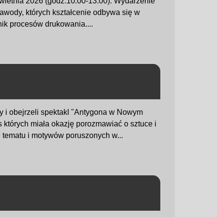
kwietnia 2026 (godz.10.00-13.00). Wydarzenie
zawody, których kształcenie odbywa się w
chnik procesów drukowania....
owy i obejrzeli spektakl "Antygona w Nowym
s których miała okazję porozmawiać o sztuce i
e tematu i motywów poruszonych w...