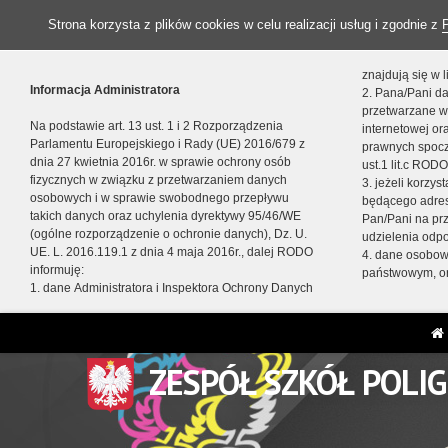
Strona korzysta z plików cookies w celu realizacji usług i zgodnie z
znajdują się w
Informacja Administratora
2. Pana/Pani da
przetwarzane w
Na podstawie art. 13 ust. 1 i 2 Rozporządzenia
internetowej o
Parlamentu Europejskiego i Rady (UE) 2016/679 z
prawnych spocz
dnia 27 kwietnia 2016r. w sprawie ochrony osób
ust.1 lit.c RODO
fizycznych w związku z przetwarzaniem danych
3. jeżeli korzy
osobowych i w sprawie swobodnego przepływu
będącego adres
takich danych oraz uchylenia dyrektywy 95/46/WE
Pan/Pani na pr
(ogólne rozporządzenie o ochronie danych), Dz. U.
udzielenia odp
UE. L. 2016.119.1 z dnia 4 maja 2016r., dalej RODO
4. dane osobo
informuję:
państwowym, or
1. dane Administratora i Inspektora Ochrony Danych
ZESPÓŁ SZKÓŁ POLI