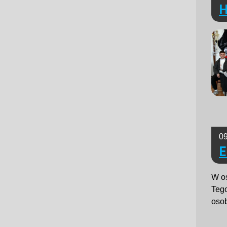
H
09
E
W os
Tego
osob