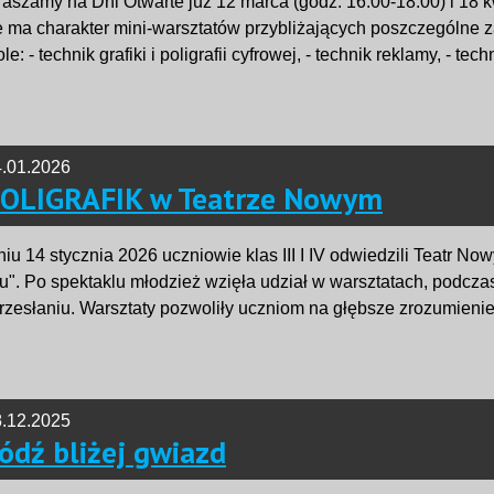
aszamy na Dni Otwarte już 12 marca (godz. 16.00-18.00) i 18 
e ma charakter mini-warsztatów przybliżających poszczególne 
le: - technik grafiki i poligrafii cyfrowej, - technik reklamy, - te
.01.2026
OLIGRAFIK w Teatrze Nowym
iu 14 stycznia 2026 uczniowie klas III I IV odwiedzili Teatr N
u". Po spektaklu młodzież wzięła udział w warsztatach, podcza
przesłaniu. Warsztaty pozwoliły uczniom na głębsze zrozumieni
.12.2025
ódź bliżej gwiazd