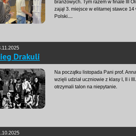
branżowych. Tym razem w finale III O
zajął 3. miejsce w elitarnej stawce 
Polski....
.11.2025
ieg Drakuli
Na początku listopada Pani prof. Ann
wzięli udział uczniowie z klasy I, II i 
otrzymali talon na niepytanie.
.10.2025