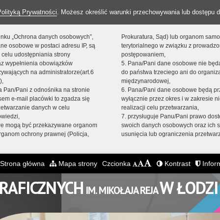
Polityką Prywatności
. Możesz określić warunki przechowywania lub dostępu d
 linku „Ochrona danych osobowych”,
Prokuratura, Sąd) lub organom sam
ne osobowe w postaci adresu IP, są
terytorialnego w związku z prowadz
 celu udostępniania strony
postępowaniem,
raz wypełnienia obowiązków
5. Pana/Pani dane osobowe nie bę
ywających na administratorze(art.6
do państwa trzeciego ani do organiza
),
międzynarodowej,
sta Pan/Pani z odnośnika na stronie
6. Pana/Pani dane osobowe będą pr
em e-mail placówki to zgadza się
wyłącznie przez okres i w zakresie 
zetwarzanie danych w celu
realizacji celu przetwarzania,
owiedzi,
7. przysługuje Panu/Pani prawo dost
we mogą być przekazywane organom
swoich danych osobowych oraz ich s
ganom ochrony prawnej (Policja,
usunięcia lub ograniczenia przetwar
Strona główna
Mapa strony
Czcionka
Kontrast
Inform
GRAFICZNYCH
W ŁODZI
IM. MIKOŁAJA REJA