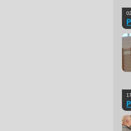
02
P
17
P