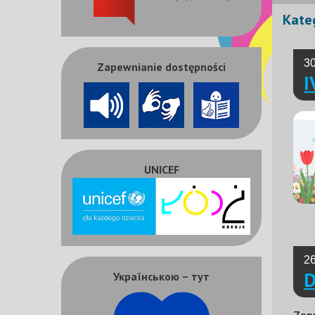
Kateg
30
Zapewnianie dostępności
I
UNICEF
26
D
Українською – тут