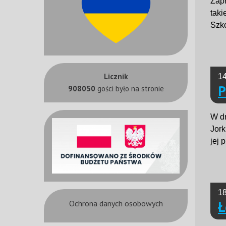
Zapr
taki
Szko
Licznik
14
P
908050
gości było na stronie
W dn
Jork
jej 
18
Ł
Ochrona danych osobowych