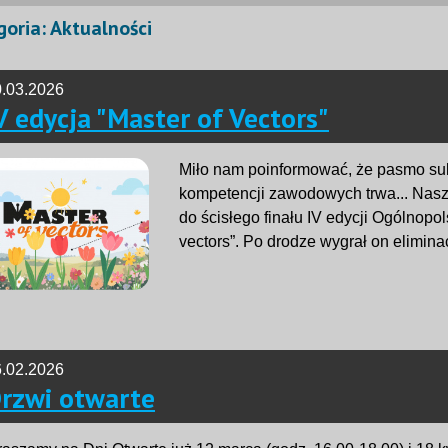
oria: Aktualności
.03.2026
V edycja "Master of Vectors"
Miło nam poinformować, że pasmo s
kompetencji zawodowych trwa... Nasz 
do ścisłego finału IV edycji Ogólnopo
vectors”. Po drodze wygrał on eliminacj
.02.2026
rzwi otwarte