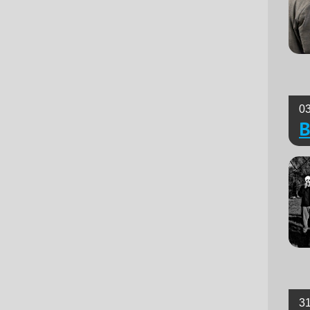
03
B
31