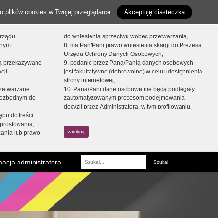
o plików cookies w Twojej przeglądarce.
Akceptuję ciasteczka
orządu
do wniesienia sprzeciwu wobec przetwarzania,
onym
8. ma Pan/Pani prawo wniesienia skargi do Prezesa
Urzędu Ochrony Danych Osobowych,
dą przekazywane
9. podanie przez Pana/Panią danych osobowych
cji
jest fakultatywne (dobrowolne) w celu udostępnienia
strony internetowej,
zetwarzane
10. Pana/Pani dane osobowe nie będą podlegały
niezbędnym do
zautomatyzowanym procesom podejmowania
decyzji przez Administratora, w tym profilowaniu.
ępu do treści
prostowania,
zamknij
zania lub prawo
acja administratora
Fraza