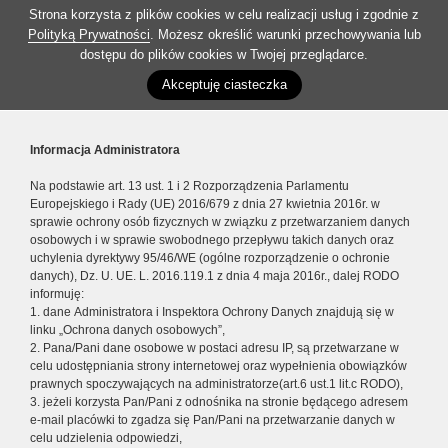
Strona korzysta z plików cookies w celu realizacji usług i zgodnie z
Polityką Prywatności
. Możesz określić warunki przechowywania lub
dostępu do plików cookies w Twojej przeglądarce.
Akceptuję ciasteczka
Informacja Administratora
Na podstawie art. 13 ust. 1 i 2 Rozporządzenia Parlamentu
Europejskiego i Rady (UE) 2016/679 z dnia 27 kwietnia 2016r. w
sprawie ochrony osób fizycznych w związku z przetwarzaniem danych
osobowych i w sprawie swobodnego przepływu takich danych oraz
uchylenia dyrektywy 95/46/WE (ogólne rozporządzenie o ochronie
danych), Dz. U. UE. L. 2016.119.1 z dnia 4 maja 2016r., dalej RODO
informuję:
1. dane Administratora i Inspektora Ochrony Danych znajdują się w
linku „Ochrona danych osobowych”,
2. Pana/Pani dane osobowe w postaci adresu IP, są przetwarzane w
celu udostępniania strony internetowej oraz wypełnienia obowiązków
prawnych spoczywających na administratorze(art.6 ust.1 lit.c RODO),
3. jeżeli korzysta Pan/Pani z odnośnika na stronie będącego adresem
e-mail placówki to zgadza się Pan/Pani na przetwarzanie danych w
celu udzielenia odpowiedzi,