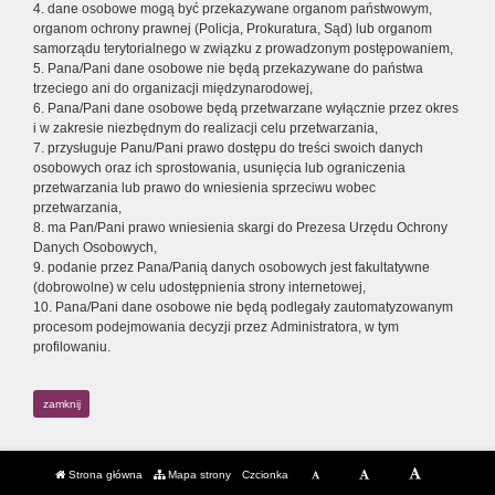
4. dane osobowe mogą być przekazywane organom państwowym,
organom ochrony prawnej (Policja, Prokuratura, Sąd) lub organom
samorządu terytorialnego w związku z prowadzonym postępowaniem,
5. Pana/Pani dane osobowe nie będą przekazywane do państwa
trzeciego ani do organizacji międzynarodowej,
6. Pana/Pani dane osobowe będą przetwarzane wyłącznie przez okres
i w zakresie niezbędnym do realizacji celu przetwarzania,
7. przysługuje Panu/Pani prawo dostępu do treści swoich danych
osobowych oraz ich sprostowania, usunięcia lub ograniczenia
przetwarzania lub prawo do wniesienia sprzeciwu wobec
przetwarzania,
8. ma Pan/Pani prawo wniesienia skargi do Prezesa Urzędu Ochrony
Danych Osobowych,
9. podanie przez Pana/Panią danych osobowych jest fakultatywne
(dobrowolne) w celu udostępnienia strony internetowej,
10. Pana/Pani dane osobowe nie będą podlegały zautomatyzowanym
procesom podejmowania decyzji przez Administratora, w tym
profilowaniu.
zamknij
Strona główna
Mapa strony
Czcionka