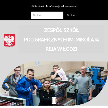
Kontrast
Informacja administratora
Fraza
ZESPÓŁ SZKÓŁ
POLIGRAFICZNYCH
IM. MIKOŁAJA
REJA
W ŁODZI