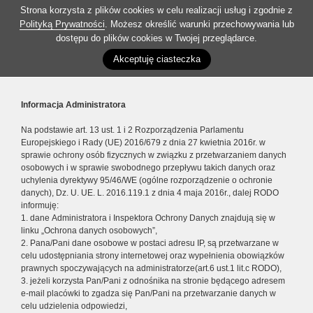
Strona korzysta z plików cookies w celu realizacji usług i zgodnie z
Polityką Prywatności
. Możesz określić warunki przechowywania lub
dostępu do plików cookies w Twojej przeglądarce.
Akceptuję ciasteczka
Informacja Administratora
Na podstawie art. 13 ust. 1 i 2 Rozporządzenia Parlamentu
Europejskiego i Rady (UE) 2016/679 z dnia 27 kwietnia 2016r. w
sprawie ochrony osób fizycznych w związku z przetwarzaniem danych
osobowych i w sprawie swobodnego przepływu takich danych oraz
uchylenia dyrektywy 95/46/WE (ogólne rozporządzenie o ochronie
danych), Dz. U. UE. L. 2016.119.1 z dnia 4 maja 2016r., dalej RODO
informuję:
1. dane Administratora i Inspektora Ochrony Danych znajdują się w
linku „Ochrona danych osobowych”,
2. Pana/Pani dane osobowe w postaci adresu IP, są przetwarzane w
celu udostępniania strony internetowej oraz wypełnienia obowiązków
prawnych spoczywających na administratorze(art.6 ust.1 lit.c RODO),
3. jeżeli korzysta Pan/Pani z odnośnika na stronie będącego adresem
e-mail placówki to zgadza się Pan/Pani na przetwarzanie danych w
celu udzielenia odpowiedzi,