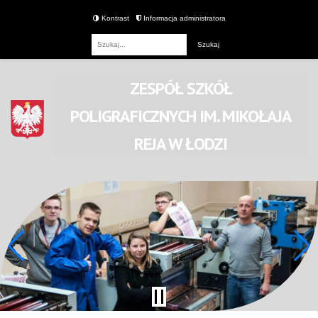
Kontrast
Informacja administratora
Fraza
ZESPÓŁ SZKÓŁ
POLIGRAFICZNYCH
IM. MIKOŁAJA
REJA
W ŁODZI