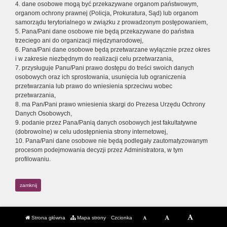
4. dane osobowe mogą być przekazywane organom państwowym,
organom ochrony prawnej (Policja, Prokuratura, Sąd) lub organom
samorządu terytorialnego w związku z prowadzonym postępowaniem,
5. Pana/Pani dane osobowe nie będą przekazywane do państwa
trzeciego ani do organizacji międzynarodowej,
6. Pana/Pani dane osobowe będą przetwarzane wyłącznie przez okres
i w zakresie niezbędnym do realizacji celu przetwarzania,
7. przysługuje Panu/Pani prawo dostępu do treści swoich danych
osobowych oraz ich sprostowania, usunięcia lub ograniczenia
przetwarzania lub prawo do wniesienia sprzeciwu wobec
przetwarzania,
8. ma Pan/Pani prawo wniesienia skargi do Prezesa Urzędu Ochrony
Danych Osobowych,
9. podanie przez Pana/Panią danych osobowych jest fakultatywne
(dobrowolne) w celu udostępnienia strony internetowej,
10. Pana/Pani dane osobowe nie będą podlegały zautomatyzowanym
procesom podejmowania decyzji przez Administratora, w tym
profilowaniu.
zamknij
Strona główna
Mapa strony
Czcionka