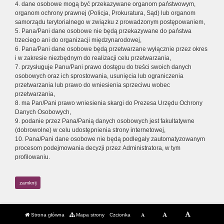
4. dane osobowe mogą być przekazywane organom państwowym,
organom ochrony prawnej (Policja, Prokuratura, Sąd) lub organom
samorządu terytorialnego w związku z prowadzonym postępowaniem,
5. Pana/Pani dane osobowe nie będą przekazywane do państwa
trzeciego ani do organizacji międzynarodowej,
6. Pana/Pani dane osobowe będą przetwarzane wyłącznie przez okres
i w zakresie niezbędnym do realizacji celu przetwarzania,
7. przysługuje Panu/Pani prawo dostępu do treści swoich danych
osobowych oraz ich sprostowania, usunięcia lub ograniczenia
przetwarzania lub prawo do wniesienia sprzeciwu wobec
przetwarzania,
8. ma Pan/Pani prawo wniesienia skargi do Prezesa Urzędu Ochrony
Danych Osobowych,
9. podanie przez Pana/Panią danych osobowych jest fakultatywne
(dobrowolne) w celu udostępnienia strony internetowej,
10. Pana/Pani dane osobowe nie będą podlegały zautomatyzowanym
procesom podejmowania decyzji przez Administratora, w tym
profilowaniu.
zamknij
Strona główna
Mapa strony
Czcionka