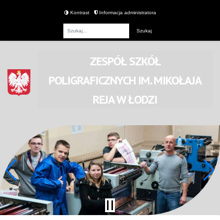
Kontrast
Informacja administratora
Fraza
ZESPÓŁ SZKÓŁ
POLIGRAFICZNYCH
IM. MIKOŁAJA
REJA
W ŁODZI