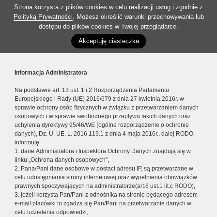
Strona korzysta z plików cookies w celu realizacji usług i zgodnie z
Polityką Prywatności
. Możesz określić warunki przechowywania lub
dostępu do plików cookies w Twojej przeglądarce.
Akceptuję ciasteczka
Informacja Administratora
Na podstawie art. 13 ust. 1 i 2 Rozporządzenia Parlamentu
Europejskiego i Rady (UE) 2016/679 z dnia 27 kwietnia 2016r. w
sprawie ochrony osób fizycznych w związku z przetwarzaniem danych
osobowych i w sprawie swobodnego przepływu takich danych oraz
uchylenia dyrektywy 95/46/WE (ogólne rozporządzenie o ochronie
danych), Dz. U. UE. L. 2016.119.1 z dnia 4 maja 2016r., dalej RODO
informuję:
1. dane Administratora i Inspektora Ochrony Danych znajdują się w
linku „Ochrona danych osobowych”,
2. Pana/Pani dane osobowe w postaci adresu IP, są przetwarzane w
celu udostępniania strony internetowej oraz wypełnienia obowiązków
prawnych spoczywających na administratorze(art.6 ust.1 lit.c RODO),
3. jeżeli korzysta Pan/Pani z odnośnika na stronie będącego adresem
e-mail placówki to zgadza się Pan/Pani na przetwarzanie danych w
celu udzielenia odpowiedzi,