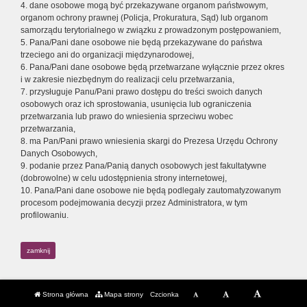
4. dane osobowe mogą być przekazywane organom państwowym,
organom ochrony prawnej (Policja, Prokuratura, Sąd) lub organom
samorządu terytorialnego w związku z prowadzonym postępowaniem,
5. Pana/Pani dane osobowe nie będą przekazywane do państwa
trzeciego ani do organizacji międzynarodowej,
6. Pana/Pani dane osobowe będą przetwarzane wyłącznie przez okres
i w zakresie niezbędnym do realizacji celu przetwarzania,
7. przysługuje Panu/Pani prawo dostępu do treści swoich danych
osobowych oraz ich sprostowania, usunięcia lub ograniczenia
przetwarzania lub prawo do wniesienia sprzeciwu wobec
przetwarzania,
8. ma Pan/Pani prawo wniesienia skargi do Prezesa Urzędu Ochrony
Danych Osobowych,
9. podanie przez Pana/Panią danych osobowych jest fakultatywne
(dobrowolne) w celu udostępnienia strony internetowej,
10. Pana/Pani dane osobowe nie będą podlegały zautomatyzowanym
procesom podejmowania decyzji przez Administratora, w tym
profilowaniu.
zamknij
Strona główna
Mapa strony
Czcionka