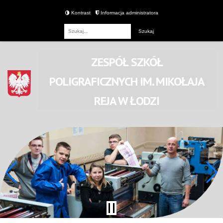
Kontrast
Informacja administratora
Fraza
ZESPÓŁ SZKÓŁ
POLIGRAFICZNYCH
IM. MIKOŁAJA
REJA
W ŁODZI