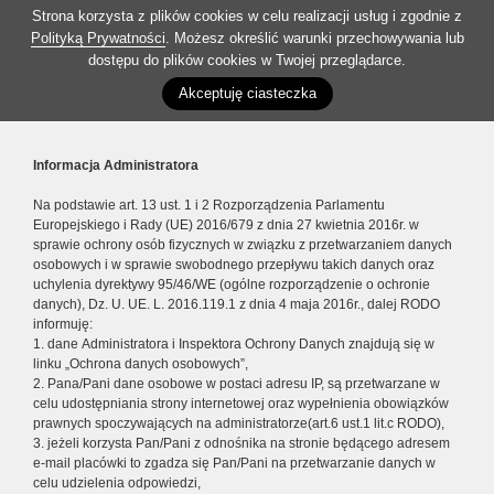
Strona korzysta z plików cookies w celu realizacji usług i zgodnie z
Polityką Prywatności
. Możesz określić warunki przechowywania lub
dostępu do plików cookies w Twojej przeglądarce.
Akceptuję ciasteczka
Informacja Administratora
Na podstawie art. 13 ust. 1 i 2 Rozporządzenia Parlamentu
Europejskiego i Rady (UE) 2016/679 z dnia 27 kwietnia 2016r. w
sprawie ochrony osób fizycznych w związku z przetwarzaniem danych
osobowych i w sprawie swobodnego przepływu takich danych oraz
uchylenia dyrektywy 95/46/WE (ogólne rozporządzenie o ochronie
danych), Dz. U. UE. L. 2016.119.1 z dnia 4 maja 2016r., dalej RODO
informuję:
1. dane Administratora i Inspektora Ochrony Danych znajdują się w
linku „Ochrona danych osobowych”,
2. Pana/Pani dane osobowe w postaci adresu IP, są przetwarzane w
celu udostępniania strony internetowej oraz wypełnienia obowiązków
prawnych spoczywających na administratorze(art.6 ust.1 lit.c RODO),
3. jeżeli korzysta Pan/Pani z odnośnika na stronie będącego adresem
e-mail placówki to zgadza się Pan/Pani na przetwarzanie danych w
celu udzielenia odpowiedzi,