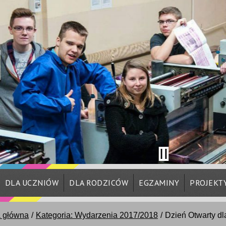
DLA UCZNIÓW
DLA RODZICÓW
EGZAMINY
PROJEKT
a główna
Kategoria: Wydarzenia 2017/2018
Dzień Otwarty d