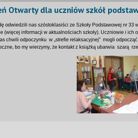
eń Otwarty dla uczniów szkół podst
ę odwiedzili nas szóstoklasiści ze Szkoły Podstawowej nr 33 w
je (więcej informacji w aktualnościach szkoły). Uczniowie i ich 
s chwili odpoczynku w „strefie relaksacyjnej” mogli odpocząć 
teczne, bo my wierzymy, że kontakt z książką ubarwia szarą rz