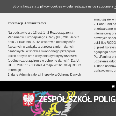
Strona korzysta z plików cookies w celu realizacji usług i zgodnie z
znajdują się w
Informacja Administratora
2. Pana/Pani da
przetwarzane w
Na podstawie art. 13 ust. 1 i 2 Rozporządzenia
internetowej o
Parlamentu Europejskiego i Rady (UE) 2016/679 z
prawnych spocz
dnia 27 kwietnia 2016r. w sprawie ochrony osób
ust.1 lit.c RODO
fizycznych w związku z przetwarzaniem danych
3. jeżeli korzy
osobowych i w sprawie swobodnego przepływu
będącego adres
takich danych oraz uchylenia dyrektywy 95/46/WE
Pan/Pani na pr
(ogólne rozporządzenie o ochronie danych), Dz. U.
udzielenia odp
UE. L. 2016.119.1 z dnia 4 maja 2016r., dalej RODO
4. dane osobo
informuję:
państwowym, or
1. dane Administratora i Inspektora Ochrony Danych
ZESPÓŁ SZKÓŁ POLI