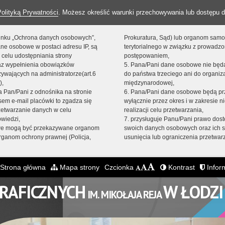
Polityką Prywatności
. Możesz określić warunki przechowywania lub dostępu d
 linku „Ochrona danych osobowych”,
Prokuratura, Sąd) lub organom sam
ne osobowe w postaci adresu IP, są
terytorialnego w związku z prowadz
 celu udostępniania strony
postępowaniem,
raz wypełnienia obowiązków
5. Pana/Pani dane osobowe nie bę
ywających na administratorze(art.6
do państwa trzeciego ani do organiza
),
międzynarodowej,
sta Pan/Pani z odnośnika na stronie
6. Pana/Pani dane osobowe będą pr
em e-mail placówki to zgadza się
wyłącznie przez okres i w zakresie 
zetwarzanie danych w celu
realizacji celu przetwarzania,
owiedzi,
7. przysługuje Panu/Pani prawo dost
we mogą być przekazywane organom
swoich danych osobowych oraz ich s
ganom ochrony prawnej (Policja,
usunięcia lub ograniczenia przetwar
Strona główna
Mapa strony
Czcionka
Kontrast
Inform
GRAFICZNYCH
W ŁODZI
IM. MIKOŁAJA REJA