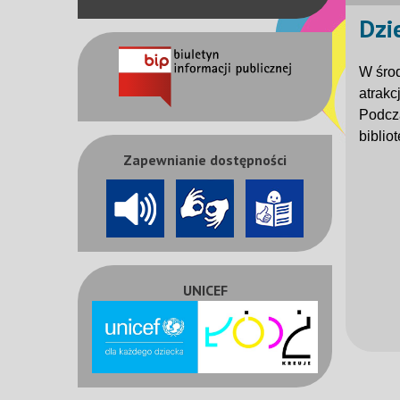
Dzi
W środ
atrakc
Podcza
biblio
Zapewnianie dostępności
UNICEF