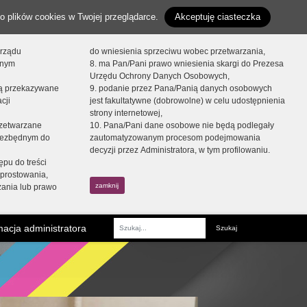
o plików cookies w Twojej przeglądarce.
Akceptuję ciasteczka
orządu
do wniesienia sprzeciwu wobec przetwarzania,
onym
8. ma Pan/Pani prawo wniesienia skargi do Prezesa
Urzędu Ochrony Danych Osobowych,
dą przekazywane
9. podanie przez Pana/Panią danych osobowych
cji
jest fakultatywne (dobrowolne) w celu udostępnienia
strony internetowej,
zetwarzane
10. Pana/Pani dane osobowe nie będą podlegały
niezbędnym do
zautomatyzowanym procesom podejmowania
decyzji przez Administratora, w tym profilowaniu.
ępu do treści
prostowania,
zamknij
zania lub prawo
acja administratora
Fraza