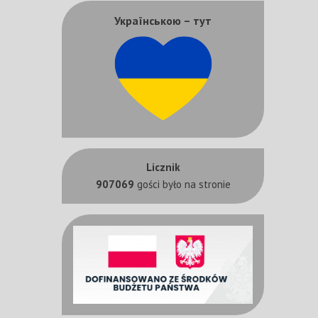
Українською – тут
Licznik
907069
gości było na stronie