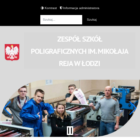
Kontrast
Informacja administratora
Fraza
ZESPÓŁ SZKÓŁ
POLIGRAFICZNYCH
IM. MIKOŁAJA
REJA
W ŁODZI