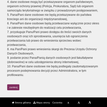
4. dane osobowe mogą być przekazywane organom państwowym,
organom ochrony prawnej (Policja, Prokuratura, Sąd) lub organom
samorządu terytorialnego w związku z prowadzonym postępowaniem,
5. Pana/Pani dane osobowe nie będą przekazywane do państwa
trzeciego ani do organizacji międzynarodowej,
6. Pana/Pani dane osobowe będą przetwarzane wyłącznie przez okres
i w zakresie niezbędnym do realizacji celu przetwarzania,
7. przysługuje Panu/Pani prawo dostępu do treści swoich danych
osobowych oraz ich sprostowania, usunięcia lub ograniczenia
przetwarzania lub prawo do wniesienia sprzeciwu wobec
przetwarzania,
8. ma Pan/Pani prawo wniesienia skargi do Prezesa Urzędu Ochrony
Danych Osobowych,
9. podanie przez Pana/Panią danych osobowych jest fakultatywne
(dobrowolne) w celu udostępnienia strony internetowej,
10. Pana/Pani dane osobowe nie będą podlegały zautomatyzowanym
procesom podejmowania decyzji przez Administratora, w tym
profilowaniu.
zamknij
Strona główna
Mapa strony
Czcionka