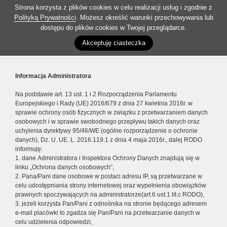
Strona korzysta z plików cookies w celu realizacji usług i zgodnie z
Polityką Prywatności
. Możesz określić warunki przechowywania lub
dostępu do plików cookies w Twojej przeglądarce.
Akceptuję ciasteczka
Informacja Administratora
Na podstawie art. 13 ust. 1 i 2 Rozporządzenia Parlamentu
Europejskiego i Rady (UE) 2016/679 z dnia 27 kwietnia 2016r. w
sprawie ochrony osób fizycznych w związku z przetwarzaniem danych
osobowych i w sprawie swobodnego przepływu takich danych oraz
uchylenia dyrektywy 95/46/WE (ogólne rozporządzenie o ochronie
danych), Dz. U. UE. L. 2016.119.1 z dnia 4 maja 2016r., dalej RODO
informuję:
1. dane Administratora i Inspektora Ochrony Danych znajdują się w
linku „Ochrona danych osobowych”,
2. Pana/Pani dane osobowe w postaci adresu IP, są przetwarzane w
celu udostępniania strony internetowej oraz wypełnienia obowiązków
prawnych spoczywających na administratorze(art.6 ust.1 lit.c RODO),
3. jeżeli korzysta Pan/Pani z odnośnika na stronie będącego adresem
e-mail placówki to zgadza się Pan/Pani na przetwarzanie danych w
celu udzielenia odpowiedzi,