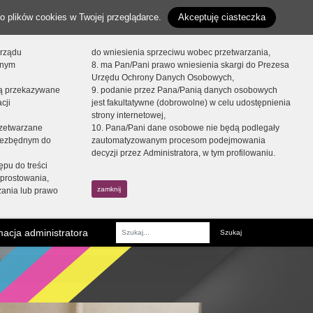
o plików cookies w Twojej przeglądarce.
Akceptuję ciasteczka
orządu
do wniesienia sprzeciwu wobec przetwarzania,
onym
8. ma Pan/Pani prawo wniesienia skargi do Prezesa
Urzędu Ochrony Danych Osobowych,
dą przekazywane
9. podanie przez Pana/Panią danych osobowych
cji
jest fakultatywne (dobrowolne) w celu udostępnienia
strony internetowej,
zetwarzane
10. Pana/Pani dane osobowe nie będą podlegały
niezbędnym do
zautomatyzowanym procesom podejmowania
decyzji przez Administratora, w tym profilowaniu.
ępu do treści
prostowania,
zamknij
zania lub prawo
acja administratora
Fraza