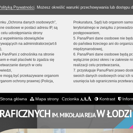
Polityką Prywatności
. Możesz określić warunki przechowywania lub dostępu d
 linku „Ochrona danych osobowych”,
Prokuratura, Sąd) lub organom sam
ne osobowe w postaci adresu IP, są
terytorialnego w związku z prowadz
 celu udostępniania strony
postępowaniem,
raz wypełnienia obowiązków
5. Pana/Pani dane osobowe nie bę
ywających na administratorze(art.6
do państwa trzeciego ani do organiza
),
międzynarodowej,
sta Pan/Pani z odnośnika na stronie
6. Pana/Pani dane osobowe będą pr
em e-mail placówki to zgadza się
wyłącznie przez okres i w zakresie 
zetwarzanie danych w celu
realizacji celu przetwarzania,
owiedzi,
7. przysługuje Panu/Pani prawo dost
we mogą być przekazywane organom
swoich danych osobowych oraz ich s
ganom ochrony prawnej (Policja,
usunięcia lub ograniczenia przetwar
Strona główna
Mapa strony
Czcionka
Kontrast
Inform
GRAFICZNYCH
W ŁODZI
IM. MIKOŁAJA REJA