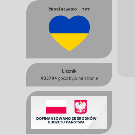
Українською – тут
Licznik
905794
gości było na stronie