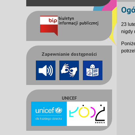
Ogó
23 lut
nigdy 
Poniże
potrze
Zapewnianie dostępności
UNICEF