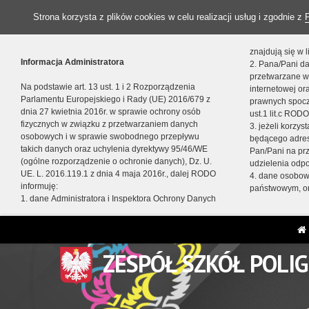
Strona korzysta z plików cookies w celu realizacji usług i zgodnie z
znajdują się w
Informacja Administratora
2. Pana/Pani da
przetwarzane w
Na podstawie art. 13 ust. 1 i 2 Rozporządzenia
internetowej o
Parlamentu Europejskiego i Rady (UE) 2016/679 z
prawnych spocz
dnia 27 kwietnia 2016r. w sprawie ochrony osób
ust.1 lit.c RODO
fizycznych w związku z przetwarzaniem danych
3. jeżeli korzy
osobowych i w sprawie swobodnego przepływu
będącego adres
takich danych oraz uchylenia dyrektywy 95/46/WE
Pan/Pani na pr
(ogólne rozporządzenie o ochronie danych), Dz. U.
udzielenia odp
UE. L. 2016.119.1 z dnia 4 maja 2016r., dalej RODO
4. dane osobo
informuję:
państwowym, or
1. dane Administratora i Inspektora Ochrony Danych
ZESPÓŁ SZKÓŁ POLI