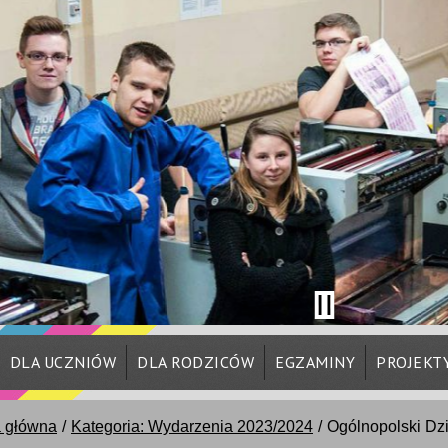
DLA UCZNIÓW
DLA RODZICÓW
EGZAMINY
PROJEKT
a główna
Kategoria: Wydarzenia 2023/2024
Ogólnopolski Dzi