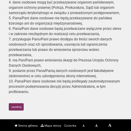
4. dane osobowe mogą być przekazywane organom państwowym,
organom ochrony prawnej (Policja, Prokuratura, Sąd) lub organom
samorządu terytorialnego w związku z prowadzonym postępowaniem,
5. Pana/Pani dane osobowe nie będą przekazywane do państwa
trzeciego ani do organizacji międzynarodowej,
6. Pana/Pani dane osobowe będą przetwarzane wyłącznie przez okres
i w zakresie niezbędnym do realizacji celu przetwarzania,
7. przysługuje Panu/Pani prawo dostępu do treści swoich danych
osobowych oraz ich sprostowania, usunięcia lub ograniczenia
przetwarzania lub prawo do wniesienia sprzeciwu wobec
przetwarzania,
8. ma Pan/Pani prawo wniesienia skargi do Prezesa Urzędu Ochrony
Danych Osobowych,
9. podanie przez Pana/Panią danych osobowych jest fakultatywne
(dobrowolne) w celu udostępnienia strony internetowej,
10. Pana/Pani dane osobowe nie będą podlegały zautomatyzowanym
procesom podejmowania decyzji przez Administratora, w tym
profilowaniu.
zamknij
Strona główna
Mapa strony
Czcionka