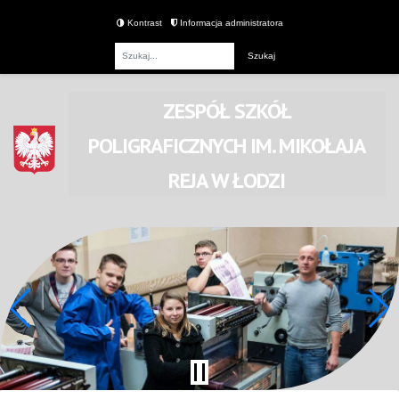
Kontrast
Informacja administratora
Fraza
ZESPÓŁ SZKÓŁ
POLIGRAFICZNYCH
IM. MIKOŁAJA
REJA
W ŁODZI