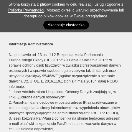
Strona korzysta z plików cookies w celu realizacji usług i zgodnie z
Polityką Prywatności
. Możesz określić warunki przechowywania lub
dostępu do plików cookies w Twojej przeglądarce.
Akceptuję ciasteczka
Informacja Administratora
Na podstawie art. 13 ust. 1 i 2 Rozporządzenia Parlamentu
Europejskiego i Rady (UE) 2016/679 z dnia 27 kwietnia 2016r. w
sprawie ochrony osób fizycznych w związku z przetwarzaniem danych
osobowych i w sprawie swobodnego przepływu takich danych oraz
uchylenia dyrektywy 95/46/WE (ogólne rozporządzenie o ochronie
danych), Dz. U. UE. L. 2016.119.1 z dnia 4 maja 2016r., dalej RODO
informuję:
1. dane Administratora i Inspektora Ochrony Danych znajdują się w
linku „Ochrona danych osobowych”,
2. Pana/Pani dane osobowe w postaci adresu IP, są przetwarzane w
celu udostępniania strony internetowej oraz wypełnienia obowiązków
prawnych spoczywających na administratorze(art.6 ust.1 lit.c RODO),
3. jeżeli korzysta Pan/Pani z odnośnika na stronie będącego adresem
e-mail placówki to zgadza się Pan/Pani na przetwarzanie danych w
celu udzielenia odpowiedzi,