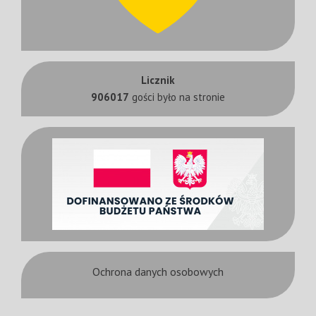
Licznik
906017
gości było na stronie
Ochrona danych osobowych