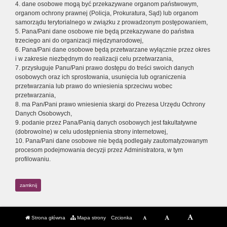
4. dane osobowe mogą być przekazywane organom państwowym,
organom ochrony prawnej (Policja, Prokuratura, Sąd) lub organom
samorządu terytorialnego w związku z prowadzonym postępowaniem,
5. Pana/Pani dane osobowe nie będą przekazywane do państwa
trzeciego ani do organizacji międzynarodowej,
6. Pana/Pani dane osobowe będą przetwarzane wyłącznie przez okres
i w zakresie niezbędnym do realizacji celu przetwarzania,
7. przysługuje Panu/Pani prawo dostępu do treści swoich danych
osobowych oraz ich sprostowania, usunięcia lub ograniczenia
przetwarzania lub prawo do wniesienia sprzeciwu wobec
przetwarzania,
8. ma Pan/Pani prawo wniesienia skargi do Prezesa Urzędu Ochrony
Danych Osobowych,
9. podanie przez Pana/Panią danych osobowych jest fakultatywne
(dobrowolne) w celu udostępnienia strony internetowej,
10. Pana/Pani dane osobowe nie będą podlegały zautomatyzowanym
procesom podejmowania decyzji przez Administratora, w tym
profilowaniu.
zamknij
Strona główna
Mapa strony
Czcionka