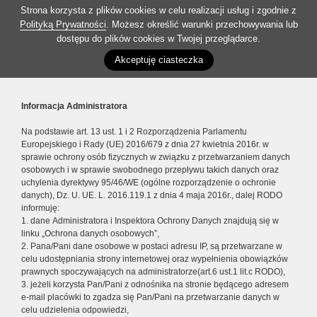
Strona korzysta z plików cookies w celu realizacji usług i zgodnie z
Polityką Prywatności
. Możesz określić warunki przechowywania lub
dostępu do plików cookies w Twojej przeglądarce.
Akceptuję ciasteczka
Informacja Administratora
Na podstawie art. 13 ust. 1 i 2 Rozporządzenia Parlamentu
Europejskiego i Rady (UE) 2016/679 z dnia 27 kwietnia 2016r. w
sprawie ochrony osób fizycznych w związku z przetwarzaniem danych
osobowych i w sprawie swobodnego przepływu takich danych oraz
uchylenia dyrektywy 95/46/WE (ogólne rozporządzenie o ochronie
danych), Dz. U. UE. L. 2016.119.1 z dnia 4 maja 2016r., dalej RODO
informuję:
1. dane Administratora i Inspektora Ochrony Danych znajdują się w
linku „Ochrona danych osobowych”,
2. Pana/Pani dane osobowe w postaci adresu IP, są przetwarzane w
celu udostępniania strony internetowej oraz wypełnienia obowiązków
prawnych spoczywających na administratorze(art.6 ust.1 lit.c RODO),
3. jeżeli korzysta Pan/Pani z odnośnika na stronie będącego adresem
e-mail placówki to zgadza się Pan/Pani na przetwarzanie danych w
celu udzielenia odpowiedzi,