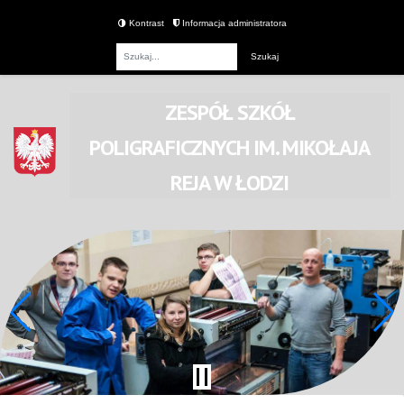
Kontrast
Informacja administratora
Fraza
ZESPÓŁ SZKÓŁ
POLIGRAFICZNYCH
IM. MIKOŁAJA
REJA
W ŁODZI