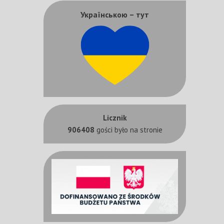
Українською – тут
Licznik
906408
gości było na stronie