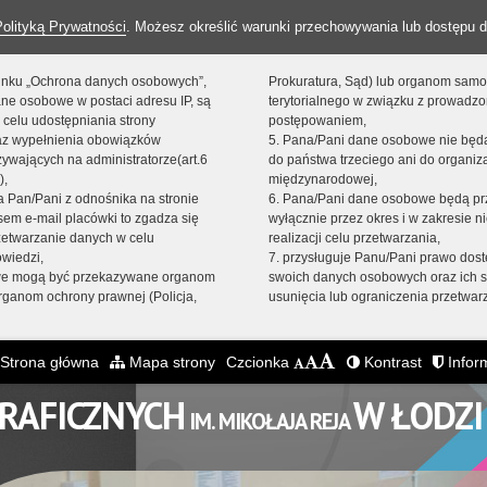
Polityką Prywatności
. Możesz określić warunki przechowywania lub dostępu d
 linku „Ochrona danych osobowych”,
Prokuratura, Sąd) lub organom sam
ne osobowe w postaci adresu IP, są
terytorialnego w związku z prowadz
 celu udostępniania strony
postępowaniem,
raz wypełnienia obowiązków
5. Pana/Pani dane osobowe nie bę
ywających na administratorze(art.6
do państwa trzeciego ani do organiza
),
międzynarodowej,
sta Pan/Pani z odnośnika na stronie
6. Pana/Pani dane osobowe będą pr
em e-mail placówki to zgadza się
wyłącznie przez okres i w zakresie 
zetwarzanie danych w celu
realizacji celu przetwarzania,
owiedzi,
7. przysługuje Panu/Pani prawo dost
we mogą być przekazywane organom
swoich danych osobowych oraz ich s
ganom ochrony prawnej (Policja,
usunięcia lub ograniczenia przetwar
Strona główna
Mapa strony
Czcionka
Kontrast
Inform
GRAFICZNYCH
W ŁODZI
IM. MIKOŁAJA REJA