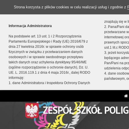
Strona korzysta z plików cookies w celu realizacji usług i zgodnie z
znajdują się w
Informacja Administratora
2. Pana/Pani da
przetwarzane w
Na podstawie art. 13 ust. 1 i 2 Rozporządzenia
internetowej o
Parlamentu Europejskiego i Rady (UE) 2016/679 z
prawnych spocz
dnia 27 kwietnia 2016r. w sprawie ochrony osób
ust.1 lit.c RODO
fizycznych w związku z przetwarzaniem danych
3. jeżeli korzy
osobowych i w sprawie swobodnego przepływu
będącego adres
takich danych oraz uchylenia dyrektywy 95/46/WE
Pan/Pani na pr
(ogólne rozporządzenie o ochronie danych), Dz. U.
udzielenia odp
UE. L. 2016.119.1 z dnia 4 maja 2016r., dalej RODO
4. dane osobo
informuję:
państwowym, or
1. dane Administratora i Inspektora Ochrony Danych
ZESPÓŁ SZKÓŁ POLI