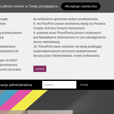
o plików cookies w Twojej przeglądarce.
Akceptuję ciasteczka
orządu
do wniesienia sprzeciwu wobec przetwarzania,
onym
8. ma Pan/Pani prawo wniesienia skargi do Prezesa
Urzędu Ochrony Danych Osobowych,
dą przekazywane
9. podanie przez Pana/Panią danych osobowych
cji
jest fakultatywne (dobrowolne) w celu udostępnienia
strony internetowej,
zetwarzane
10. Pana/Pani dane osobowe nie będą podlegały
niezbędnym do
zautomatyzowanym procesom podejmowania
decyzji przez Administratora, w tym profilowaniu.
ępu do treści
prostowania,
zamknij
zania lub prawo
acja administratora
Fraza