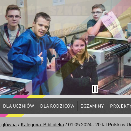
DLA UCZNIÓW
DLA RODZICÓW
EGZAMINY
PROJEKT
a główna
Kategoria: Biblioteka
01.05.2024 - 20 lat Polski w U