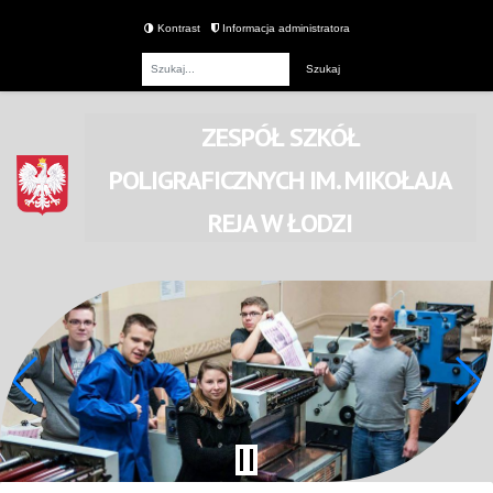
Kontrast
Informacja administratora
Fraza
ZESPÓŁ SZKÓŁ
POLIGRAFICZNYCH
IM. MIKOŁAJA
REJA
W ŁODZI