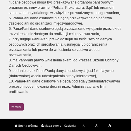
4. dane osobowe mogą być przekazywane organom państwowym,
organom ochrony prawnej (Policja, Prokuratura, Sąd) lub organom
samorządu terytorialnego w związku z prowadzonym postępowaniem,
5. Pana/Pani dane osobowe nie będą przekazywane do państwa
trzeciego ani do organizacji międzynarodowej,
6. Pana/Pani dane osobowe będą przetwarzane wyłącznie przez okres
i w zakresie niezbędnym do realizacji celu przetwarzania,
7. przysługuje Panu/Pani prawo dostępu do treści swoich danych
osobowych oraz ich sprostowania, usunięcia lub ograniczenia
przetwarzania lub prawo do wniesienia sprzeciwu wobec
przetwarzania,
8. ma Pan/Pani prawo wniesienia skargi do Prezesa Urzędu Ochrony
Danych Osobowych,
9. podanie przez Pana/Panią danych osobowych jest fakultatywne
(dobrowolne) w celu udostępnienia strony internetowej,
10. Pana/Pani dane osobowe nie będą podlegały zautomatyzowanym
procesom podejmowania decyzji przez Administratora, w tym
profilowaniu.
zamknij
Strona główna
Mapa strony
Czcionka