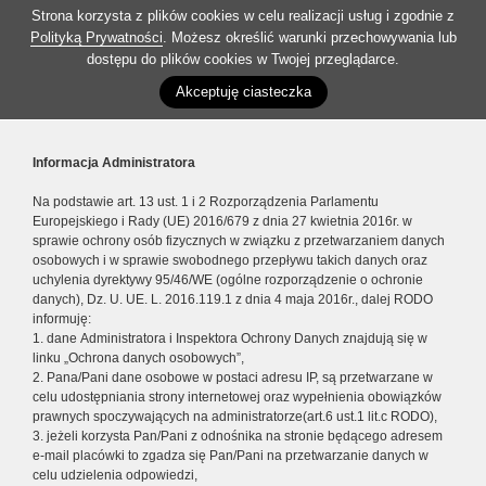
Strona korzysta z plików cookies w celu realizacji usług i zgodnie z
Polityką Prywatności
. Możesz określić warunki przechowywania lub
dostępu do plików cookies w Twojej przeglądarce.
Akceptuję ciasteczka
Informacja Administratora
Na podstawie art. 13 ust. 1 i 2 Rozporządzenia Parlamentu
Europejskiego i Rady (UE) 2016/679 z dnia 27 kwietnia 2016r. w
sprawie ochrony osób fizycznych w związku z przetwarzaniem danych
osobowych i w sprawie swobodnego przepływu takich danych oraz
uchylenia dyrektywy 95/46/WE (ogólne rozporządzenie o ochronie
danych), Dz. U. UE. L. 2016.119.1 z dnia 4 maja 2016r., dalej RODO
informuję:
1. dane Administratora i Inspektora Ochrony Danych znajdują się w
linku „Ochrona danych osobowych”,
2. Pana/Pani dane osobowe w postaci adresu IP, są przetwarzane w
celu udostępniania strony internetowej oraz wypełnienia obowiązków
prawnych spoczywających na administratorze(art.6 ust.1 lit.c RODO),
3. jeżeli korzysta Pan/Pani z odnośnika na stronie będącego adresem
e-mail placówki to zgadza się Pan/Pani na przetwarzanie danych w
celu udzielenia odpowiedzi,