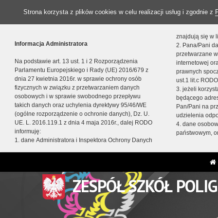
Strona korzysta z plików cookies w celu realizacji usług i zgodnie z
znajdują się w
Informacja Administratora
2. Pana/Pani da
przetwarzane w
Na podstawie art. 13 ust. 1 i 2 Rozporządzenia
internetowej o
Parlamentu Europejskiego i Rady (UE) 2016/679 z
prawnych spocz
dnia 27 kwietnia 2016r. w sprawie ochrony osób
ust.1 lit.c RODO
fizycznych w związku z przetwarzaniem danych
3. jeżeli korzy
osobowych i w sprawie swobodnego przepływu
będącego adres
takich danych oraz uchylenia dyrektywy 95/46/WE
Pan/Pani na pr
(ogólne rozporządzenie o ochronie danych), Dz. U.
udzielenia odp
UE. L. 2016.119.1 z dnia 4 maja 2016r., dalej RODO
4. dane osobo
informuję:
państwowym, or
1. dane Administratora i Inspektora Ochrony Danych
ZESPÓŁ SZKÓŁ POLI