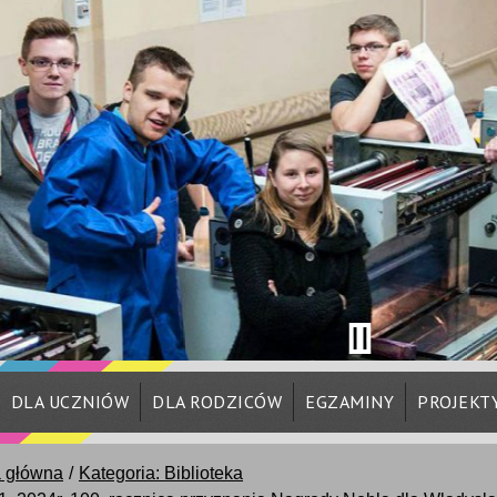
DLA UCZNIÓW
DLA RODZICÓW
EGZAMINY
PROJEKT
a główna
Kategoria: Biblioteka