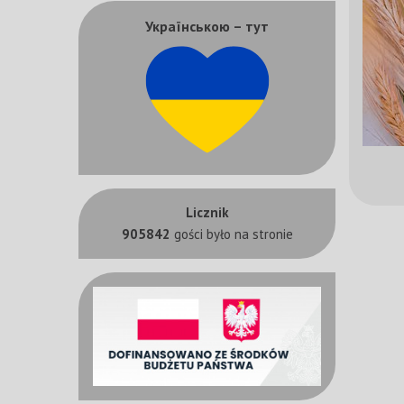
Українською – тут
Licznik
905842
gości było na stronie