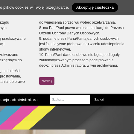
o plików cookies w Twojej przeglądarce.
Akceptuję ciasteczka
orządu
do wniesienia sprzeciwu wobec przetwarzania,
onym
8. ma Pan/Pani prawo wniesienia skargi do Prezesa
Urzędu Ochrony Danych Osobowych,
dą przekazywane
9. podanie przez Pana/Panią danych osobowych
cji
jest fakultatywne (dobrowolne) w celu udostępnienia
strony internetowej,
zetwarzane
10. Pana/Pani dane osobowe nie będą podlegały
niezbędnym do
zautomatyzowanym procesom podejmowania
decyzji przez Administratora, w tym profilowaniu.
ępu do treści
prostowania,
zamknij
zania lub prawo
acja administratora
Fraza