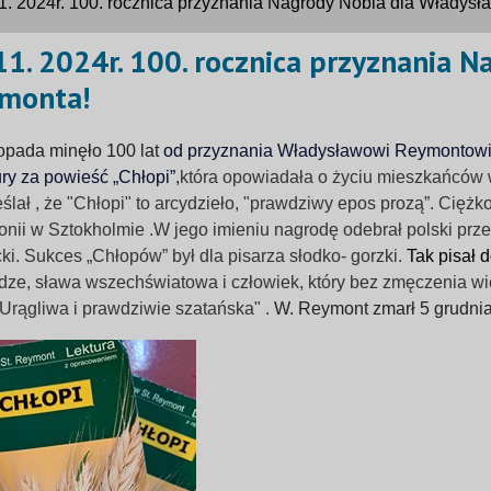
1. 2024r. 100. rocznica przyznania Nagrody Nobla dla Władys
11. 2024r. 100. rocznica przyznania 
monta!
topada minęło 100 lat
od przyznania Władysławowi Reymontowi N
tury za powieść „Chłopi”
,
która opowiadała o życiu mieszkańców 
ślał , że "Chłopi" to arcydzieło, "prawdziwy epos prozą”.
Ciężko
nii w Sztokholmie .W jego imieniu nagrodę odebrał polski prze
i. Sukces „Chłopów” był dla pisarza słodko- gorzki.
Tak pisał 
dze, sława wszechświatowa i człowiek, który bez zmęczenia wiel
 Urągliwa i prawdziwie szatańska" .
W. Reymont zmarł 5 grudni