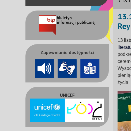
13.1
13.
Rey
13 lis
litera
Zapewnianie dostępności
podkre
ceremo
Wysock
pienią
życia.
UNICEF