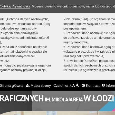
Polityką Prywatności
. Możesz określić warunki przechowywania lub dostępu d
 linku „Ochrona danych osobowych”,
Prokuratura, Sąd) lub organom sam
ne osobowe w postaci adresu IP, są
terytorialnego w związku z prowadz
 celu udostępniania strony
postępowaniem,
raz wypełnienia obowiązków
5. Pana/Pani dane osobowe nie bę
ywających na administratorze(art.6
do państwa trzeciego ani do organiza
),
międzynarodowej,
sta Pan/Pani z odnośnika na stronie
6. Pana/Pani dane osobowe będą pr
em e-mail placówki to zgadza się
wyłącznie przez okres i w zakresie 
zetwarzanie danych w celu
realizacji celu przetwarzania,
owiedzi,
7. przysługuje Panu/Pani prawo dost
we mogą być przekazywane organom
swoich danych osobowych oraz ich s
ganom ochrony prawnej (Policja,
usunięcia lub ograniczenia przetwar
Strona główna
Mapa strony
Czcionka
Kontrast
Inform
GRAFICZNYCH
W ŁODZI
IM. MIKOŁAJA REJA