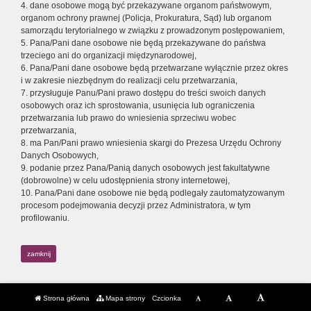
4. dane osobowe mogą być przekazywane organom państwowym,
organom ochrony prawnej (Policja, Prokuratura, Sąd) lub organom
samorządu terytorialnego w związku z prowadzonym postępowaniem,
5. Pana/Pani dane osobowe nie będą przekazywane do państwa
trzeciego ani do organizacji międzynarodowej,
6. Pana/Pani dane osobowe będą przetwarzane wyłącznie przez okres
i w zakresie niezbędnym do realizacji celu przetwarzania,
7. przysługuje Panu/Pani prawo dostępu do treści swoich danych
osobowych oraz ich sprostowania, usunięcia lub ograniczenia
przetwarzania lub prawo do wniesienia sprzeciwu wobec
przetwarzania,
8. ma Pan/Pani prawo wniesienia skargi do Prezesa Urzędu Ochrony
Danych Osobowych,
9. podanie przez Pana/Panią danych osobowych jest fakultatywne
(dobrowolne) w celu udostępnienia strony internetowej,
10. Pana/Pani dane osobowe nie będą podlegały zautomatyzowanym
procesom podejmowania decyzji przez Administratora, w tym
profilowaniu.
zamknij
Strona główna
Mapa strony
Czcionka