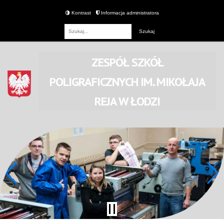
Kontrast
Informacja administratora
Fraza
ZESPÓŁ SZKÓŁ
POLIGRAFICZNYCH
IM. MIKOŁAJA
REJA
W ŁODZI