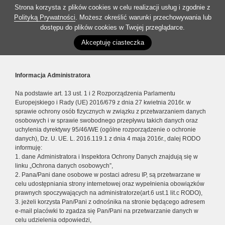
Strona korzysta z plików cookies w celu realizacji usług i zgodnie z
Polityką Prywatności
. Możesz określić warunki przechowywania lub
dostępu do plików cookies w Twojej przeglądarce.
Akceptuję ciasteczka
Informacja Administratora
Na podstawie art. 13 ust. 1 i 2 Rozporządzenia Parlamentu
Europejskiego i Rady (UE) 2016/679 z dnia 27 kwietnia 2016r. w
sprawie ochrony osób fizycznych w związku z przetwarzaniem danych
osobowych i w sprawie swobodnego przepływu takich danych oraz
uchylenia dyrektywy 95/46/WE (ogólne rozporządzenie o ochronie
danych), Dz. U. UE. L. 2016.119.1 z dnia 4 maja 2016r., dalej RODO
informuję:
1. dane Administratora i Inspektora Ochrony Danych znajdują się w
linku „Ochrona danych osobowych”,
2. Pana/Pani dane osobowe w postaci adresu IP, są przetwarzane w
celu udostępniania strony internetowej oraz wypełnienia obowiązków
prawnych spoczywających na administratorze(art.6 ust.1 lit.c RODO),
3. jeżeli korzysta Pan/Pani z odnośnika na stronie będącego adresem
e-mail placówki to zgadza się Pan/Pani na przetwarzanie danych w
celu udzielenia odpowiedzi,