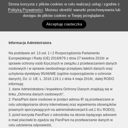
Strona korzysta z plików cookies w celu realizacji usług i zgodnie z
Polityką Prywatności
. Możesz określić warunki przechowywania lub
dostępu do plików cookies w Twojej przeglądarce.
Akceptuję ciasteczka
Informacja Administratora
Na podstawie art. 13 ust. 1 i 2 Rozporządzenia Parlamentu
Europejskiego i Rady (UE) 2016/679 z dnia 27 kwietnia 2016r. w
sprawie ochrony osób fizycznych w związku z przetwarzaniem danych
osobowych i w sprawie swobodnego przepływu takich danych oraz
uchylenia dyrektywy 95/46/WE (ogólne rozporządzenie o ochronie
danych), Dz. U. UE. L. 2016.119.1 z dnia 4 maja 2016r., dalej RODO
informuję:
1. dane Administratora i Inspektora Ochrony Danych znajdują się w
linku „Ochrona danych osobowych”,
2. Pana/Pani dane osobowe w postaci adresu IP, są przetwarzane w
celu udostępniania strony internetowej oraz wypełnienia obowiązków
prawnych spoczywających na administratorze(art.6 ust.1 lit.c RODO),
3. jeżeli korzysta Pan/Pani z odnośnika na stronie będącego adresem
e-mail placówki to zgadza się Pan/Pani na przetwarzanie danych w
celu udzielenia odpowiedzi,