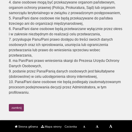
4. dane osobowe mogą być przekazywane organom państwowym,
organom ochrony prawnej (Policja, Prokuratura, Sąd) lub organom
samorządu terytorialnego w związku z prowadzonym postępowaniem,
5. Pana/Pani dane osobowe nie będą przekazywane do państwa
trzeciego ani do organizacji międzynarodowej,
6. Pana/Pani dane osobowe będą przetwarzane wyłącznie przez okres
i w zakresie niezbędnym do realizacji celu przetwarzania,
7. przysługuje Panu/Pani prawo dostępu do treści swoich danych
osobowych oraz ich sprostowania, usunięcia lub ograniczenia
przetwarzania lub prawo do wniesienia sprzeciwu wobec
przetwarzania,
8. ma Pan/Pani prawo wniesienia skargi do Prezesa Urzędu Ochrony
Danych Osobowych,
9. podanie przez Pana/Panią danych osobowych jest fakultatywne
(dobrowolne) w celu udostępnienia strony internetowej,
10. Pana/Pani dane osobowe nie będą podlegały zautomatyzowanym
procesom podejmowania decyzji przez Administratora, w tym
profilowaniu.
zamknij
Strona główna
Mapa strony
Czcionka