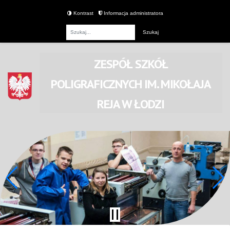
Kontrast
Informacja administratora
Fraza
ZESPÓŁ SZKÓŁ
POLIGRAFICZNYCH
IM. MIKOŁAJA
REJA
W ŁODZI