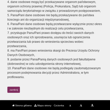
4. dane osobowe mogą być przekazywane organom państwowym,
organom ochrony prawnej (Policja, Prokuratura, Sąd) lub organom
samorządu terytorialnego w związku z prowadzonym postępowaniem,
5. Pana/Pani dane osobowe nie będą przekazywane do państwa
trzeciego ani do organizacji międzynarodowej,
6. Pana/Pani dane osobowe będą przetwarzane wyłącznie przez okres
i w zakresie niezbędnym do realizacji celu przetwarzania,
7. przysługuje Panu/Pani prawo dostępu do treści swoich danych
osobowych oraz ich sprostowania, usunięcia lub ograniczenia
przetwarzania lub prawo do wniesienia sprzeciwu wobec
przetwarzania,
8. ma Pan/Pani prawo wniesienia skargi do Prezesa Urzędu Ochrony
Danych Osobowych,
9. podanie przez Pana/Panią danych osobowych jest fakultatywne
(dobrowolne) w celu udostępnienia strony internetowej,
10. Pana/Pani dane osobowe nie będą podlegały zautomatyzowanym
procesom podejmowania decyzji przez Administratora, w tym
profilowaniu.
zamknij
Strona główna
Mapa strony
Czcionka