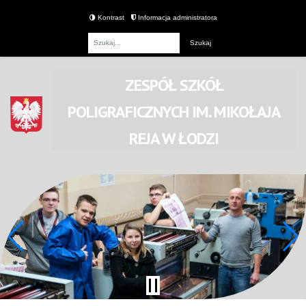
Kontrast
Informacja administratora
Fraza
ZESPÓŁ SZKÓŁ
POLIGRAFICZNYCH
IM. MIKOŁAJA
REJA
W ŁODZI