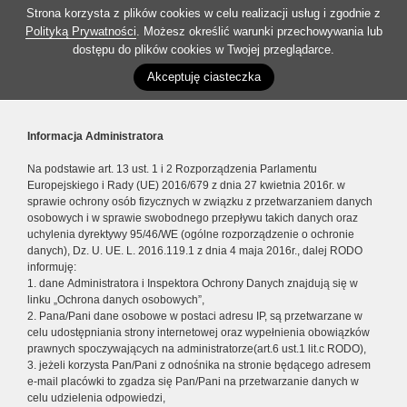
Strona korzysta z plików cookies w celu realizacji usług i zgodnie z
Polityką Prywatności
. Możesz określić warunki przechowywania lub
dostępu do plików cookies w Twojej przeglądarce.
Akceptuję ciasteczka
Informacja Administratora
Na podstawie art. 13 ust. 1 i 2 Rozporządzenia Parlamentu
Europejskiego i Rady (UE) 2016/679 z dnia 27 kwietnia 2016r. w
sprawie ochrony osób fizycznych w związku z przetwarzaniem danych
osobowych i w sprawie swobodnego przepływu takich danych oraz
uchylenia dyrektywy 95/46/WE (ogólne rozporządzenie o ochronie
danych), Dz. U. UE. L. 2016.119.1 z dnia 4 maja 2016r., dalej RODO
informuję:
1. dane Administratora i Inspektora Ochrony Danych znajdują się w
linku „Ochrona danych osobowych”,
2. Pana/Pani dane osobowe w postaci adresu IP, są przetwarzane w
celu udostępniania strony internetowej oraz wypełnienia obowiązków
prawnych spoczywających na administratorze(art.6 ust.1 lit.c RODO),
3. jeżeli korzysta Pan/Pani z odnośnika na stronie będącego adresem
e-mail placówki to zgadza się Pan/Pani na przetwarzanie danych w
celu udzielenia odpowiedzi,