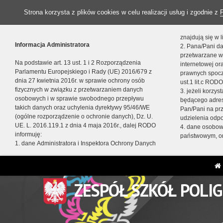
Strona korzysta z plików cookies w celu realizacji usług i zgodnie z
znajdują się w
Informacja Administratora
2. Pana/Pani da
przetwarzane w
Na podstawie art. 13 ust. 1 i 2 Rozporządzenia
internetowej o
Parlamentu Europejskiego i Rady (UE) 2016/679 z
prawnych spocz
dnia 27 kwietnia 2016r. w sprawie ochrony osób
ust.1 lit.c RODO
fizycznych w związku z przetwarzaniem danych
3. jeżeli korzy
osobowych i w sprawie swobodnego przepływu
będącego adres
takich danych oraz uchylenia dyrektywy 95/46/WE
Pan/Pani na pr
(ogólne rozporządzenie o ochronie danych), Dz. U.
udzielenia odp
UE. L. 2016.119.1 z dnia 4 maja 2016r., dalej RODO
4. dane osobo
informuję:
państwowym, or
1. dane Administratora i Inspektora Ochrony Danych
ZESPÓŁ SZKÓŁ POLI