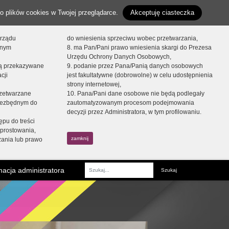
o plików cookies w Twojej przeglądarce.
Akceptuję ciasteczka
orządu
do wniesienia sprzeciwu wobec przetwarzania,
onym
8. ma Pan/Pani prawo wniesienia skargi do Prezesa
Urzędu Ochrony Danych Osobowych,
dą przekazywane
9. podanie przez Pana/Panią danych osobowych
cji
jest fakultatywne (dobrowolne) w celu udostępnienia
strony internetowej,
zetwarzane
10. Pana/Pani dane osobowe nie będą podlegały
niezbędnym do
zautomatyzowanym procesom podejmowania
decyzji przez Administratora, w tym profilowaniu.
ępu do treści
prostowania,
zamknij
zania lub prawo
acja administratora
Fraza