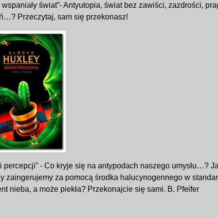
wspaniały świat”- Antyutopia, świat bez zawiści, zazdrości, pra
ń…? Przeczytaj, sam się przekonasz!
 percepcji” - Co kryje się na antypodach naszego umysłu…? Jak
gdy zaingerujemy za pomocą środka halucynogennego w standa
nt nieba, a może piekła? Przekonajcie się sami.
B. Pfeifer