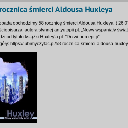
 rocznica śmierci Aldousa Huxleya
topada obchodzimy 58 rocznicę śmierci Aldousa Huxleya, ( 26.07
ciopisarza, autora słynnej antyutopii pt. „Nowy wspaniały świ
zi od tytułu książki Huxley’a pt. ”Drzwi percepcji”.
óły: https://lubimyczytac.pl/58-rocznica-smierci-aldousa-huxley