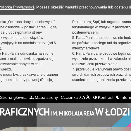
Polityką Prywatności
. Możesz określić warunki przechowywania lub dostępu d
 linku „Ochrona danych osobowych”,
Prokuratura, Sąd) lub organom sam
ne osobowe w postaci adresu IP, są
terytorialnego w związku z prowadz
 celu udostępniania strony
postępowaniem,
raz wypełnienia obowiązków
5. Pana/Pani dane osobowe nie bę
ywających na administratorze(art.6
do państwa trzeciego ani do organiza
),
międzynarodowej,
sta Pan/Pani z odnośnika na stronie
6. Pana/Pani dane osobowe będą pr
em e-mail placówki to zgadza się
wyłącznie przez okres i w zakresie 
zetwarzanie danych w celu
realizacji celu przetwarzania,
owiedzi,
7. przysługuje Panu/Pani prawo dost
we mogą być przekazywane organom
swoich danych osobowych oraz ich s
ganom ochrony prawnej (Policja,
usunięcia lub ograniczenia przetwar
Strona główna
Mapa strony
Czcionka
Kontrast
Inform
GRAFICZNYCH
W ŁODZI
IM. MIKOŁAJA REJA