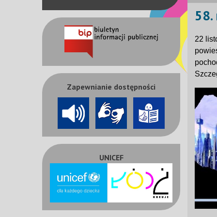
58.
22 lis
powieś
pochod
Szczeg
Zapewnianie dostępności
UNICEF