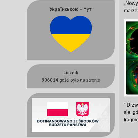
„
Nowy 
Українською – тут
marze
Licznik
906014
gości było na stronie
”
Drzwi
się, 
fragme