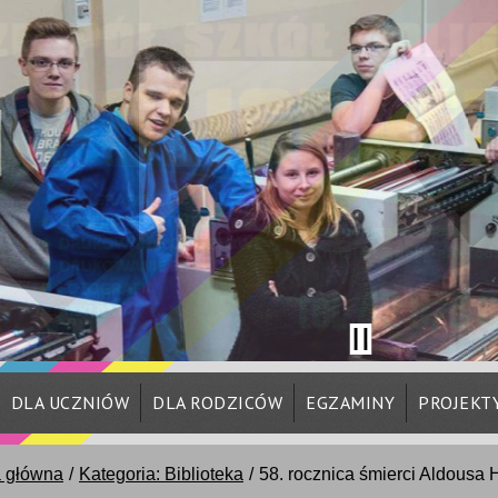
DLA UCZNIÓW
DLA RODZICÓW
EGZAMINY
PROJEKT
a główna
Kategoria: Biblioteka
58. rocznica śmierci Aldousa 