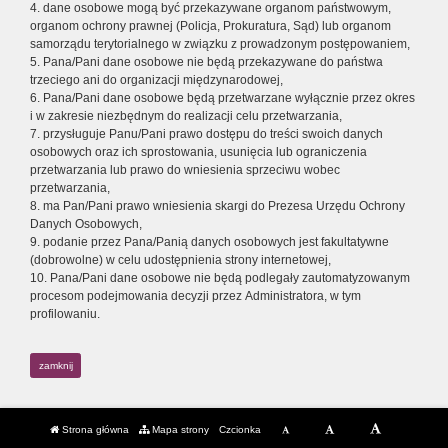
4. dane osobowe mogą być przekazywane organom państwowym,
organom ochrony prawnej (Policja, Prokuratura, Sąd) lub organom
samorządu terytorialnego w związku z prowadzonym postępowaniem,
5. Pana/Pani dane osobowe nie będą przekazywane do państwa
trzeciego ani do organizacji międzynarodowej,
6. Pana/Pani dane osobowe będą przetwarzane wyłącznie przez okres
i w zakresie niezbędnym do realizacji celu przetwarzania,
7. przysługuje Panu/Pani prawo dostępu do treści swoich danych
osobowych oraz ich sprostowania, usunięcia lub ograniczenia
przetwarzania lub prawo do wniesienia sprzeciwu wobec
przetwarzania,
8. ma Pan/Pani prawo wniesienia skargi do Prezesa Urzędu Ochrony
Danych Osobowych,
9. podanie przez Pana/Panią danych osobowych jest fakultatywne
(dobrowolne) w celu udostępnienia strony internetowej,
10. Pana/Pani dane osobowe nie będą podlegały zautomatyzowanym
procesom podejmowania decyzji przez Administratora, w tym
profilowaniu.
zamknij
Strona główna
Mapa strony
Czcionka