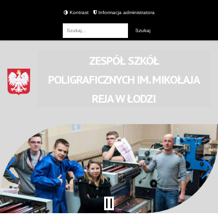
Kontrast
Informacja administratora
Fraza
ZESPÓŁ SZKÓŁ
POLIGRAFICZNYCH
IM. MIKOŁAJA
REJA
W ŁODZI