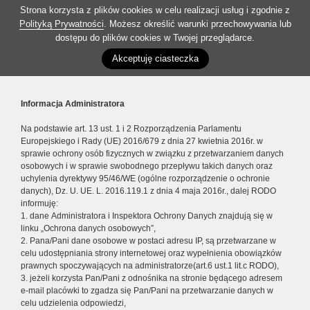
Strona korzysta z plików cookies w celu realizacji usług i zgodnie z
Polityką Prywatności
. Możesz określić warunki przechowywania lub
dostępu do plików cookies w Twojej przeglądarce.
Akceptuję ciasteczka
Informacja Administratora
Na podstawie art. 13 ust. 1 i 2 Rozporządzenia Parlamentu
Europejskiego i Rady (UE) 2016/679 z dnia 27 kwietnia 2016r. w
sprawie ochrony osób fizycznych w związku z przetwarzaniem danych
osobowych i w sprawie swobodnego przepływu takich danych oraz
uchylenia dyrektywy 95/46/WE (ogólne rozporządzenie o ochronie
danych), Dz. U. UE. L. 2016.119.1 z dnia 4 maja 2016r., dalej RODO
informuję:
1. dane Administratora i Inspektora Ochrony Danych znajdują się w
linku „Ochrona danych osobowych”,
2. Pana/Pani dane osobowe w postaci adresu IP, są przetwarzane w
celu udostępniania strony internetowej oraz wypełnienia obowiązków
prawnych spoczywających na administratorze(art.6 ust.1 lit.c RODO),
3. jeżeli korzysta Pan/Pani z odnośnika na stronie będącego adresem
e-mail placówki to zgadza się Pan/Pani na przetwarzanie danych w
celu udzielenia odpowiedzi,