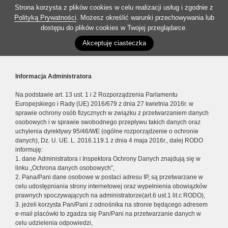
Strona korzysta z plików cookies w celu realizacji usług i zgodnie z
Polityką Prywatności
. Możesz określić warunki przechowywania lub
dostępu do plików cookies w Twojej przeglądarce.
Akceptuję ciasteczka
Informacja Administratora
Na podstawie art. 13 ust. 1 i 2 Rozporządzenia Parlamentu
Europejskiego i Rady (UE) 2016/679 z dnia 27 kwietnia 2016r. w
sprawie ochrony osób fizycznych w związku z przetwarzaniem danych
osobowych i w sprawie swobodnego przepływu takich danych oraz
uchylenia dyrektywy 95/46/WE (ogólne rozporządzenie o ochronie
danych), Dz. U. UE. L. 2016.119.1 z dnia 4 maja 2016r., dalej RODO
informuję:
1. dane Administratora i Inspektora Ochrony Danych znajdują się w
linku „Ochrona danych osobowych”,
2. Pana/Pani dane osobowe w postaci adresu IP, są przetwarzane w
celu udostępniania strony internetowej oraz wypełnienia obowiązków
prawnych spoczywających na administratorze(art.6 ust.1 lit.c RODO),
3. jeżeli korzysta Pan/Pani z odnośnika na stronie będącego adresem
e-mail placówki to zgadza się Pan/Pani na przetwarzanie danych w
celu udzielenia odpowiedzi,