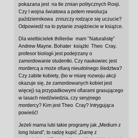
pokazana jest na tle zmian politycznych Rosji.
Czy I wojna światowa a potem rewolucja
październikowa zniszczy rodzące się uczucie?
Odpowiedź na to pytanie znajdziecie w książce.
Dla wielbicielek thillerów mam "Naturalistę”
Andrew Mayne. Bohater książki Theo Cray,
profesor biologii jest podejrzany o
zamordowanie studentki. Czy naukowiec jest
mordercą a może ofiarą nieudolnego śledztwa?
Czy zabite kobiety, (bo w miarę rozwoju akcji
okazuje się, że zamordowanych kobiet jest
więcej) są przypadkowymi ofiarami grasującego
w lasach niedźwiedzia, czy seryjnego
mordercy? Kim jest Theo Cray? Intrygująca
powieść!
Jeżeli mama lubi takie programy jak „Medium z
long Island”, to radzę kupić „Damę z