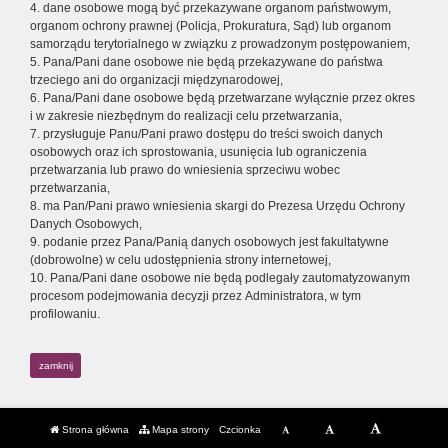
4. dane osobowe mogą być przekazywane organom państwowym,
organom ochrony prawnej (Policja, Prokuratura, Sąd) lub organom
samorządu terytorialnego w związku z prowadzonym postępowaniem,
5. Pana/Pani dane osobowe nie będą przekazywane do państwa
trzeciego ani do organizacji międzynarodowej,
6. Pana/Pani dane osobowe będą przetwarzane wyłącznie przez okres
i w zakresie niezbędnym do realizacji celu przetwarzania,
7. przysługuje Panu/Pani prawo dostępu do treści swoich danych
osobowych oraz ich sprostowania, usunięcia lub ograniczenia
przetwarzania lub prawo do wniesienia sprzeciwu wobec
przetwarzania,
8. ma Pan/Pani prawo wniesienia skargi do Prezesa Urzędu Ochrony
Danych Osobowych,
9. podanie przez Pana/Panią danych osobowych jest fakultatywne
(dobrowolne) w celu udostępnienia strony internetowej,
10. Pana/Pani dane osobowe nie będą podlegały zautomatyzowanym
procesom podejmowania decyzji przez Administratora, w tym
profilowaniu.
zamknij
Strona główna
Mapa strony
Czcionka