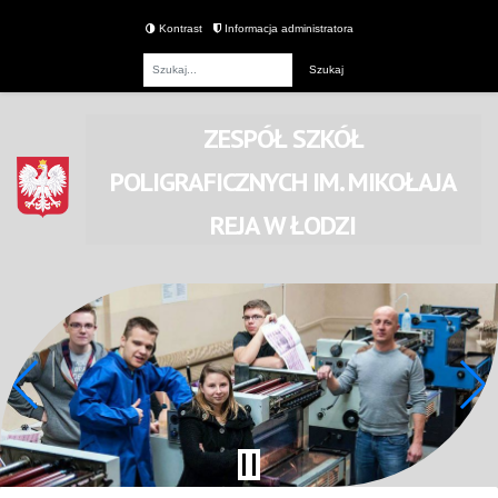
Kontrast
Informacja administratora
Fraza
ZESPÓŁ SZKÓŁ
POLIGRAFICZNYCH
IM. MIKOŁAJA
REJA
W ŁODZI