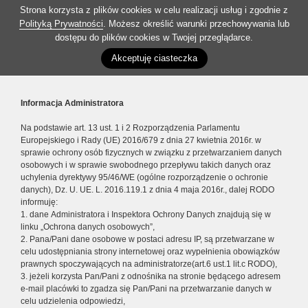
Strona korzysta z plików cookies w celu realizacji usług i zgodnie z
Polityką Prywatności
. Możesz określić warunki przechowywania lub
dostępu do plików cookies w Twojej przeglądarce.
Akceptuję ciasteczka
Informacja Administratora
Na podstawie art. 13 ust. 1 i 2 Rozporządzenia Parlamentu
Europejskiego i Rady (UE) 2016/679 z dnia 27 kwietnia 2016r. w
sprawie ochrony osób fizycznych w związku z przetwarzaniem danych
osobowych i w sprawie swobodnego przepływu takich danych oraz
uchylenia dyrektywy 95/46/WE (ogólne rozporządzenie o ochronie
danych), Dz. U. UE. L. 2016.119.1 z dnia 4 maja 2016r., dalej RODO
informuję:
1. dane Administratora i Inspektora Ochrony Danych znajdują się w
linku „Ochrona danych osobowych”,
2. Pana/Pani dane osobowe w postaci adresu IP, są przetwarzane w
celu udostępniania strony internetowej oraz wypełnienia obowiązków
prawnych spoczywających na administratorze(art.6 ust.1 lit.c RODO),
3. jeżeli korzysta Pan/Pani z odnośnika na stronie będącego adresem
e-mail placówki to zgadza się Pan/Pani na przetwarzanie danych w
celu udzielenia odpowiedzi,