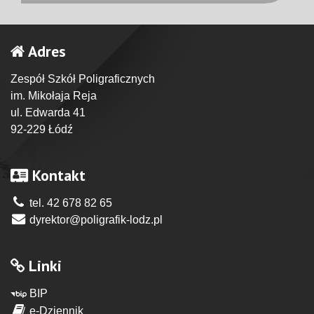
Adres
Zespół Szkół Poligraficznych
im. Mikołaja Reja
ul. Edwarda 41
92-229 Łódź
Kontakt
tel. 42 678 82 65
dyrektor@poligrafik-lodz.pl
Linki
BIP
e-Dziennik