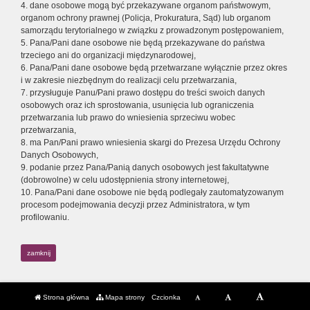
4. dane osobowe mogą być przekazywane organom państwowym,
organom ochrony prawnej (Policja, Prokuratura, Sąd) lub organom
samorządu terytorialnego w związku z prowadzonym postępowaniem,
5. Pana/Pani dane osobowe nie będą przekazywane do państwa
trzeciego ani do organizacji międzynarodowej,
6. Pana/Pani dane osobowe będą przetwarzane wyłącznie przez okres
i w zakresie niezbędnym do realizacji celu przetwarzania,
7. przysługuje Panu/Pani prawo dostępu do treści swoich danych
osobowych oraz ich sprostowania, usunięcia lub ograniczenia
przetwarzania lub prawo do wniesienia sprzeciwu wobec
przetwarzania,
8. ma Pan/Pani prawo wniesienia skargi do Prezesa Urzędu Ochrony
Danych Osobowych,
9. podanie przez Pana/Panią danych osobowych jest fakultatywne
(dobrowolne) w celu udostępnienia strony internetowej,
10. Pana/Pani dane osobowe nie będą podlegały zautomatyzowanym
procesom podejmowania decyzji przez Administratora, w tym
profilowaniu.
zamknij
Strona główna
Mapa strony
Czcionka