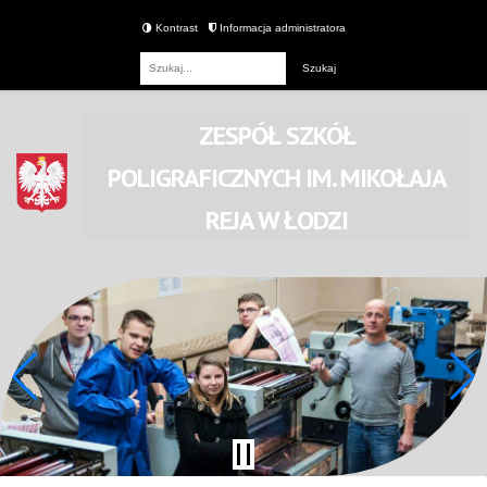
Kontrast
Informacja administratora
Fraza
ZESPÓŁ SZKÓŁ
POLIGRAFICZNYCH
IM. MIKOŁAJA
REJA
W ŁODZI