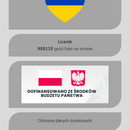
Licznik
908120
gości było na stronie
Ochrona danych osobowych