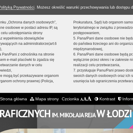
Polityką Prywatności
. Możesz określić warunki przechowywania lub dostępu d
 linku „Ochrona danych osobowych”,
Prokuratura, Sąd) lub organom sam
ne osobowe w postaci adresu IP, są
terytorialnego w związku z prowadz
 celu udostępniania strony
postępowaniem,
raz wypełnienia obowiązków
5. Pana/Pani dane osobowe nie bę
ywających na administratorze(art.6
do państwa trzeciego ani do organiza
),
międzynarodowej,
sta Pan/Pani z odnośnika na stronie
6. Pana/Pani dane osobowe będą pr
em e-mail placówki to zgadza się
wyłącznie przez okres i w zakresie 
zetwarzanie danych w celu
realizacji celu przetwarzania,
owiedzi,
7. przysługuje Panu/Pani prawo dost
we mogą być przekazywane organom
swoich danych osobowych oraz ich s
ganom ochrony prawnej (Policja,
usunięcia lub ograniczenia przetwar
Strona główna
Mapa strony
Czcionka
Kontrast
Inform
GRAFICZNYCH
W ŁODZI
IM. MIKOŁAJA REJA