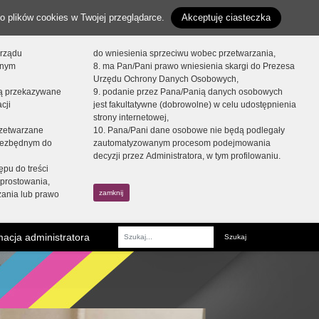
o plików cookies w Twojej przeglądarce.
Akceptuję ciasteczka
orządu
do wniesienia sprzeciwu wobec przetwarzania,
onym
8. ma Pan/Pani prawo wniesienia skargi do Prezesa
Urzędu Ochrony Danych Osobowych,
dą przekazywane
9. podanie przez Pana/Panią danych osobowych
cji
jest fakultatywne (dobrowolne) w celu udostępnienia
strony internetowej,
zetwarzane
10. Pana/Pani dane osobowe nie będą podlegały
niezbędnym do
zautomatyzowanym procesom podejmowania
decyzji przez Administratora, w tym profilowaniu.
ępu do treści
prostowania,
zamknij
zania lub prawo
acja administratora
Fraza