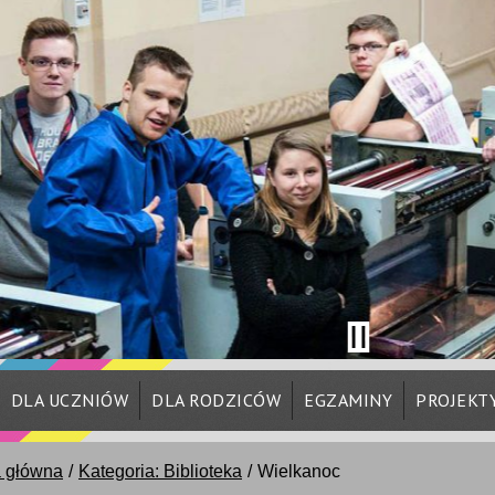
DLA UCZNIÓW
DLA RODZICÓW
EGZAMINY
PROJEKT
a główna
Kategoria: Biblioteka
Wielkanoc