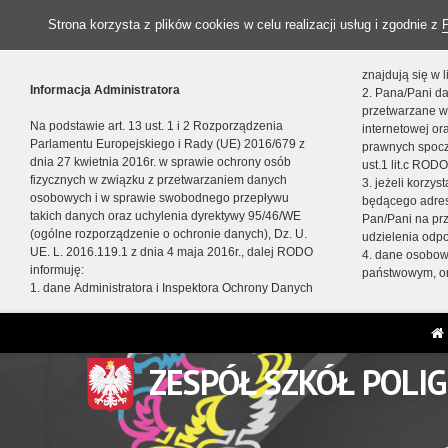
Strona korzysta z plików cookies w celu realizacji usług i zgodnie z
znajdują się w
Informacja Administratora
2. Pana/Pani da
przetwarzane w
Na podstawie art. 13 ust. 1 i 2 Rozporządzenia
internetowej o
Parlamentu Europejskiego i Rady (UE) 2016/679 z
prawnych spocz
dnia 27 kwietnia 2016r. w sprawie ochrony osób
ust.1 lit.c RODO
fizycznych w związku z przetwarzaniem danych
3. jeżeli korzy
osobowych i w sprawie swobodnego przepływu
będącego adres
takich danych oraz uchylenia dyrektywy 95/46/WE
Pan/Pani na pr
(ogólne rozporządzenie o ochronie danych), Dz. U.
udzielenia odp
UE. L. 2016.119.1 z dnia 4 maja 2016r., dalej RODO
4. dane osobo
informuję:
państwowym, or
1. dane Administratora i Inspektora Ochrony Danych
ZESPÓŁ SZKÓŁ POLI